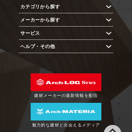
カテゴリから探す
Arch-LOGとは？
メーカーから探す
メリットと機能
内部仕上
使い方
サービス
外部仕上
メーカー 一覧
インテリア
ヘルプ・その他
ショーケース
エクステリア
占有予約システム
よくある質問
照明
プライベートアカウント
動作環境
建具
製品登録依頼フォーム
会社概要
建築金物
利用規約
建材メーカーの最新情報を配信
家具・什器
特定商取引に基づく表示
設備
プライバシーポリシー
塗装
魅力的な建材と出会えるメディア