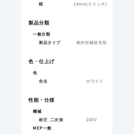
幅
14
mm
(
スイッチ
)
製品分類
一般分類
製品タイプ
動作距離延長型
色・仕上げ
色
色名
ホワイト
性能・仕様
機械
耐圧_二次側
200
V
MEP一般