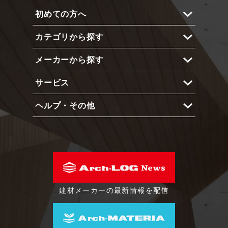
初めての方へ
カテゴリから探す
Arch-LOGとは？
メーカーから探す
メリットと機能
内部仕上
使い方
サービス
外部仕上
メーカー 一覧
インテリア
ヘルプ・その他
ショーケース
エクステリア
占有予約システム
よくある質問
照明
プライベートアカウント
動作環境
建具
製品登録依頼フォーム
会社概要
建築金物
利用規約
建材メーカーの最新情報を配信
家具・什器
特定商取引に基づく表示
設備