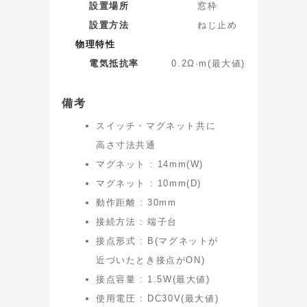
設置場所
窓枠
設置方法
ねじ止め
物理特性
電気抵抗率
0.2
Ω·m
(
最大値
)
備考
スイッチ・マグネット共に
高さ寸法共通
マグネット : 14mm(W)
マグネット : 10mm(D)
動作距離 : 30mm
接続方法 : 端子台
接点形式 : B(マグネットが
近づいたとき接点がON)
接点容量 : 1.5W(最大値)
使用電圧 : DC30V(最大値)