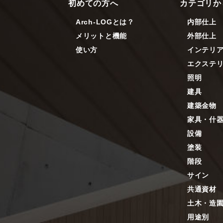
初めての方へ
カテゴリか
Arch-LOGとは？
内部仕上
メリットと機能
外部仕上
使い方
インテリ
エクステ
照明
建具
建築金物
家具・什
設備
塗装
階段
サイン
共通資材
土木・造
用途別