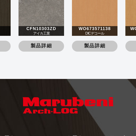
CFN10303ZD
WO673571138
W
アイカ工業
DICデコール
製品詳細
製品詳細