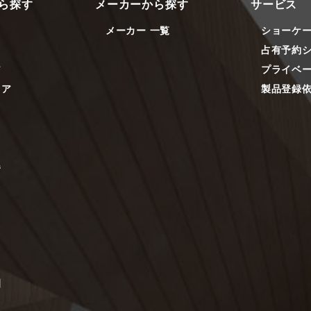
ら探す
メーカーから探す
サービス
メーカー 一覧
ショーケ
占有予約
ア
プライベ
リア
製品登録
器
園