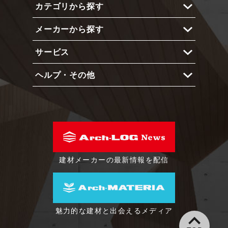
カテゴリから探す
Arch-LOGとは？
メーカーから探す
メリットと機能
内部仕上
使い方
サービス
外部仕上
メーカー 一覧
インテリア
ヘルプ・その他
ショーケース
エクステリア
占有予約システム
よくある質問
照明
プライベートアカウント
動作環境
建具
製品登録依頼フォーム
会社概要
建築金物
利用規約
建材メーカーの最新情報を配信
家具・什器
特定商取引に基づく表示
設備
プライバシーポリシー
塗装
魅力的な建材と出会えるメディア
階段