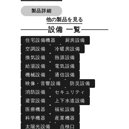
製品詳細
他の製品を見る
設備 一覧
住宅設備機器
厨房設備
空調設備
冷暖房設備
換気設備
熱源設備
給湯設備
電気設備
機械設備
通信設備
映像・音響設備
防災設備
消防設備
セキュリティ
避雷設備
上下水道設備
医療機器
福祉設備
科学機器
産業機器
太陽光設備
点検口