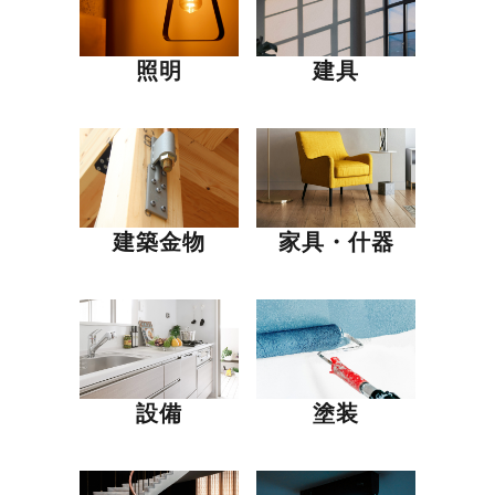
照明
建具
建築金物
家具・什器
設備
塗装