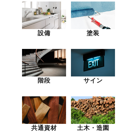
設備
塗装
階段
サイン
共通資材
土木・造園