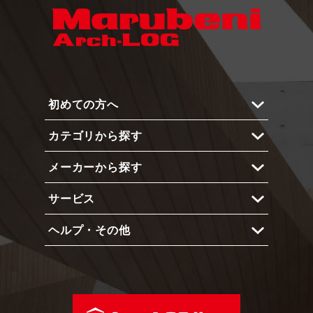
初めての方へ
カテゴリから探す
Arch-LOGとは？
メーカーから探す
メリットと機能
内部仕上
使い方
サービス
外部仕上
メーカー 一覧
インテリア
ヘルプ・その他
ショーケース
エクステリア
占有予約システム
よくある質問
照明
プライベートアカウント
動作環境
建具