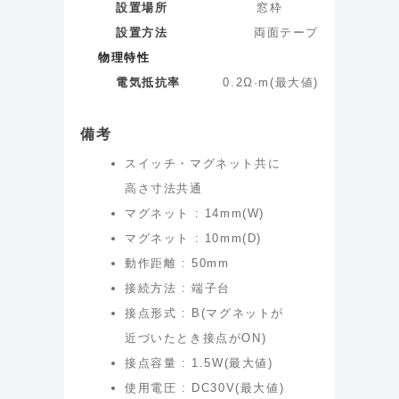
設置場所
窓枠
設置方法
両面テープ
物理特性
電気抵抗率
0.2
Ω·m
(
最大値
)
備考
スイッチ・マグネット共に
高さ寸法共通
マグネット : 14mm(W)
マグネット : 10mm(D)
動作距離 : 50mm
接続方法 : 端子台
接点形式 : B(マグネットが
近づいたとき接点がON)
接点容量 : 1.5W(最大値)
使用電圧 : DC30V(最大値)