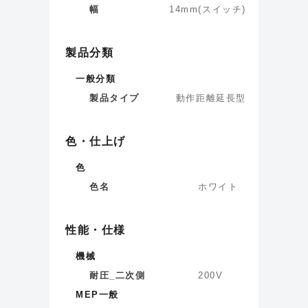
幅
14
mm
(
スイッチ
)
製品分類
一般分類
製品タイプ
動作距離延長型
色・仕上げ
色
色名
ホワイト
性能・仕様
機械
耐圧_二次側
200
V
MEP一般