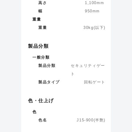
高さ
1,100
mm
幅
950
mm
重量
重量
30
kg
(
以下
)
製品分類
一般分類
製品分類
セキュリティゲー
ト
製品タイプ
回転ゲート
色・仕上げ
色
色名
J15-900(半艶)