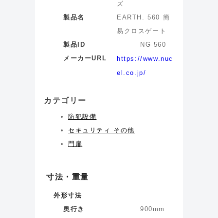
ズ
製品名
EARTH. 560 簡
易クロスゲート
製品ID
NG-560
メーカーURL
https://www.nuc
el.co.jp/
カテゴリー
防犯設備
セキュリティ その他
門扉
寸法・重量
外形寸法
奥行き
900
mm